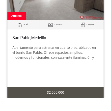
Arriendo
2
75 m
3 Alcobas
1.0 Baños
San Pablo,Medellín
En segundo piso y a solo una cuadra del Centro
Comercial Outlet de Moda, cercano al Centro
Empresarial y al Aeropuerto Olaya Herrera; cuenta con
3 hab
$2,300,000