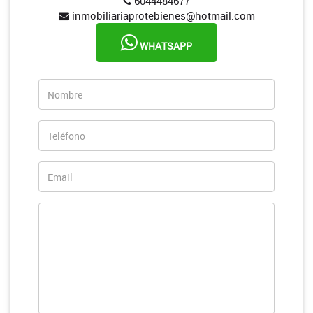
6044484677
inmobiliariaprotebienes@hotmail.com
WHATSAPP