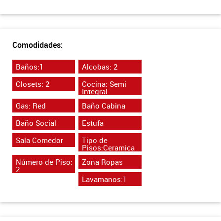
Comodidades:
Baños:1
Alcobas: 2
Closets: 2
Cocina: Semi
Integral
Gas: Red
Baño Cabina
Baño Social
Estufa
Sala Comedor
Tipo de
Pisos:Ceramica
Número de Piso:
Zona Ropas
2
Lavamanos:1